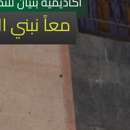
أكاديمية بنيان للت
معاً نبني ا